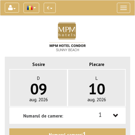
€
Toggl
naviga
Sosire
Plecare
D
L
09
10
aug. 2026
aug. 2026
1
Numarul de camere:
1
1
Numarul camerei